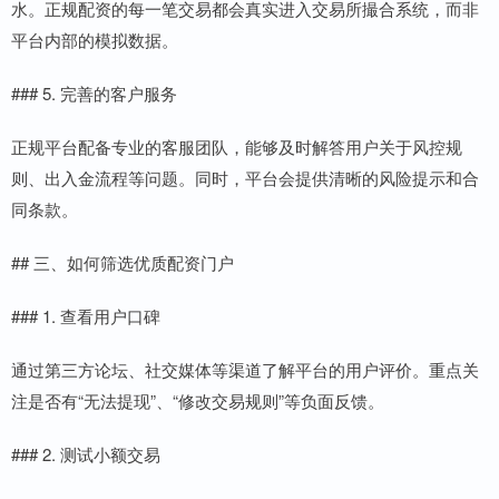
水。正规配资的每一笔交易都会真实进入交易所撮合系统，而非
平台内部的模拟数据。
### 5. 完善的客户服务
正规平台配备专业的客服团队，能够及时解答用户关于风控规
则、出入金流程等问题。同时，平台会提供清晰的风险提示和合
同条款。
## 三、如何筛选优质配资门户
### 1. 查看用户口碑
通过第三方论坛、社交媒体等渠道了解平台的用户评价。重点关
注是否有“无法提现”、“修改交易规则”等负面反馈。
### 2. 测试小额交易