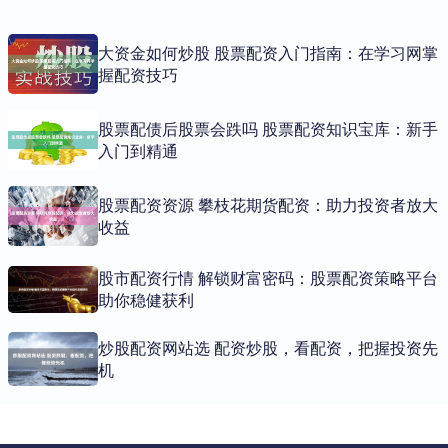
大资金如何炒股 股票配资入门指南：在学习网掌
握配资技巧
股票配债后股票会跌吗 股票配资知识宝库：新手
入门到精通
股票配资资源 攀枝花期货配资：助力投资者放大
收益
股市配资行情 解锁财富密码：股票配资策略平台
助你稳健获利
炒股配资网站选 配资炒股，看配资，把握投资先
机