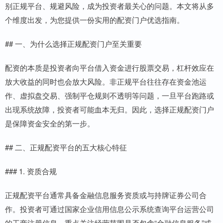
别正规平台、规避风险，成为投资者最关心的问题。本文将从多
个维度出发，为您提供一份实用的配资门户优选指南。
## 一、为什么选择正规配资门户至关重要
配资的本质是投资者向平台借入资金进行股票交易，杠杆效应在
放大收益的同时也会放大风险。非正规平台往往存在资金池运
作、虚拟盘交易、强制平仓规则不透明等问题，一旦平台跑路或
出现系统故障，投资者可能血本无归。因此，选择正规配资门户
是保障资金安全的第一步。
## 二、正规配资平台的五大核心特征
### 1. 资质合规
正规配资平台通常具备金融信息服务资质或与持牌证券公司合
作。投资者可通过国家企业信用信息公示系统查询平台运营公司
的工商注册信息，重点关注经营范围是否包含“金融信息服务”或