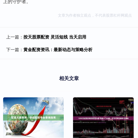
上的守护者。
文章为作者独立观点，不代表股票杠杆网观点
上一篇：
按天股票配资 灵活短线 当天启用
下一篇：
黄金配资资讯：最新动态与策略分析
相关文章