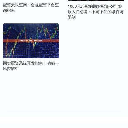
配资天眼查网：合规配资平台查
1000元起配的期货配资公司 炒
询指南
股入门必备：不可不知的条件与
限制
期货配资系统开发指南｜功能与
风控解析