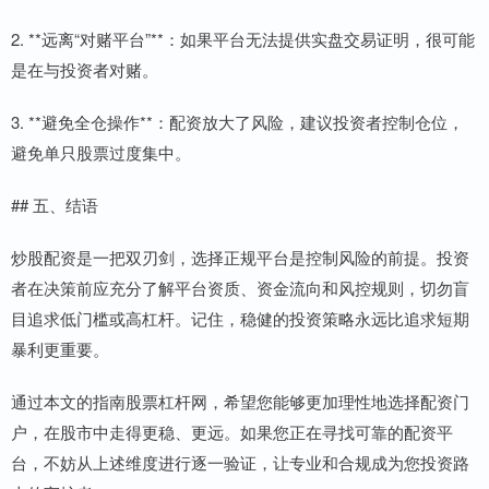
2. **远离“对赌平台”**：如果平台无法提供实盘交易证明，很可能
是在与投资者对赌。
3. **避免全仓操作**：配资放大了风险，建议投资者控制仓位，
避免单只股票过度集中。
## 五、结语
炒股配资是一把双刃剑，选择正规平台是控制风险的前提。投资
者在决策前应充分了解平台资质、资金流向和风控规则，切勿盲
目追求低门槛或高杠杆。记住，稳健的投资策略永远比追求短期
暴利更重要。
通过本文的指南股票杠杆网，希望您能够更加理性地选择配资门
户，在股市中走得更稳、更远。如果您正在寻找可靠的配资平
台，不妨从上述维度进行逐一验证，让专业和合规成为您投资路