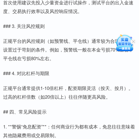
首次使用建议先投入少量资金进行试操作，测试平台的出入金速
度、交易执行效率以及风控响应情况。
### 3. 关注风控规则
正规平台的风控规则（如预警线、平仓线）通常较为合理，不会
设置过于苛刻的条件。例如，预警线一般在本金亏损70%左右，
平仓线在亏损80%左右。
### 4. 对比杠杆与期限
正规平台通常提供1-10倍杠杆，配资期限灵活（按天、按月）。
过高的杠杆倍数（如20倍以上）往往伴随更高风险。
## 四、常见风险提示
1. **警惕“免息配资”**：任何商业行为都有成本，免息往往意味着
其他隐藏费用或交易限制。