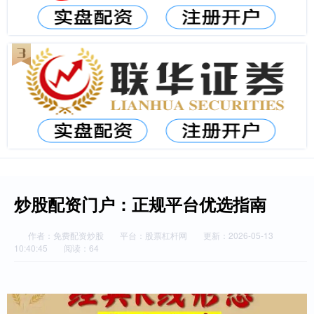
炒股配资门户：正规平台优选指南
作者：免费配资炒股
平台：股票杠杆网
更新：2026-05-13
10:40:45
阅读：64