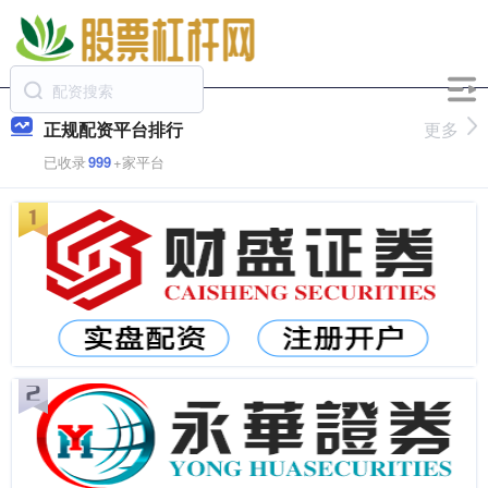
正规配资平台排行
更多
已收录
999
+家平台