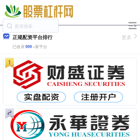
正规配资平台排行
更多
已收录
999
+家平台