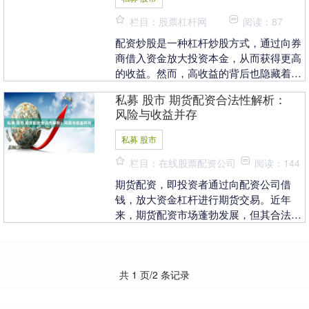
栏目：股票杠杆网
阅读：87
配资炒股是一种杠杆炒股方式，通过向券
商借入资金放大投资本金，从而获得更高
的收益。然而，高收益的背后也隐藏着巨
大的风险。 此外，榆林股票配资还提供专
私募 股市 期货配资合法性解析：
业的投资咨询服....
风险与收益并存
私募 股市
栏目：在线股票配资公司
阅读：144
期货配资，即投资者通过向配资公司借
钱，放大资金杠杆进行期货交易。近年
来，期货配资市场蓬勃发展，但其合法性
也引发争议。 当然，股票配资也存在一定
的风险。投资者需要....
共 1 页/2 条记录