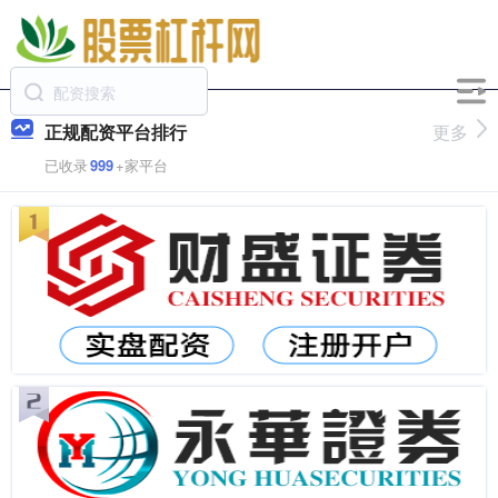
正规配资平台排行
更多
已收录
999
+家平台