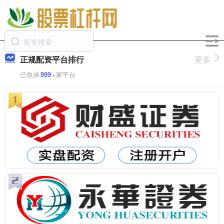
正规配资平台排行
更多
已收录
999
+家平台