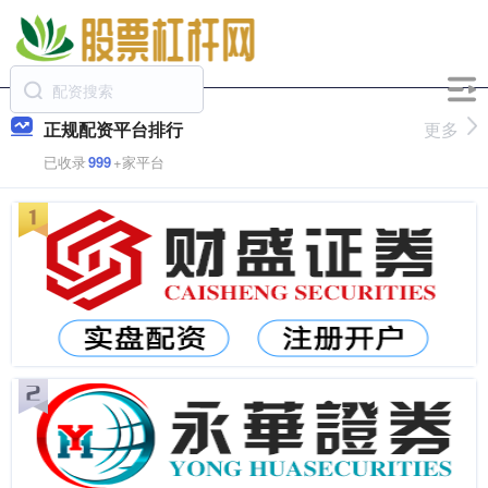
正规配资平台排行
更多
已收录
999
+家平台