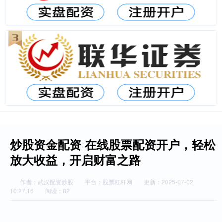
炒股资金配资 在线股票配资开户，轻松
放大收益，开启财富之路
作者：武汉配资炒股
平台：股票杠杆网
更新：2025-07-02
10:27:16
阅读：82