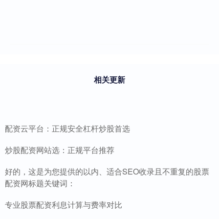
相关更新
配资云平台：正规安全杠杆炒股首选
炒股配资网站选：正规平台推荐
好的，这是为您提供的以内、适合SEO收录且不重复的股票
配资网标题关键词：
专业股票配资利息计算与费率对比