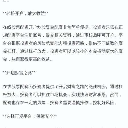
**轻松开户，放大收益**
在线股票配资开户炒股资金配资非常简单便捷。投资者只需在正
规配资平台注册账号，提交相关资料，通过审核后即可开户。平
台会根据投资者的风险承受能力和投资策略，提供不同倍数的资
金杠杆。通过杠杆放大，投资者可以以较小的本金撬动更大的资
金，从而获得更高的收益。
**开启财富之路**
在线股票配资为投资者提供了开启财富之路的绝佳机会。通过杠
杆放大，投资者可以抓住市场机会，实现快速财富积累。然而，
配资也存在一定的风险，投资者需要谨慎操作，控制好风险。
**选择正规平台，保障安全**