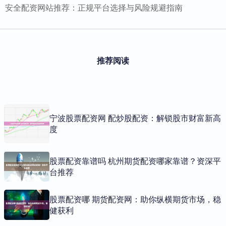
安全配资网站推荐：正规平台选择与风险规避指南
推荐阅读
宁波股票配资网 配炒股配资：解锁股市财富新高
度
股票配资靠谱吗 杭州期货配资哪家靠谱？资深平
台推荐
股票配资哪 期货配资网：助你纵横期货市场，稳
健获利