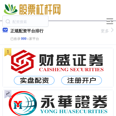
正规配资平台排行
更多
已收录
999
+家平台