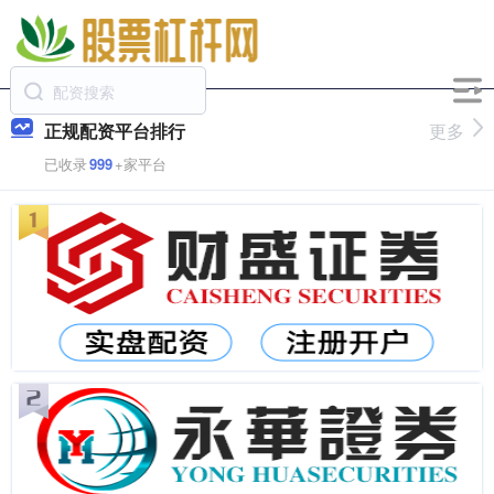
正规配资平台排行
更多
已收录
999
+家平台