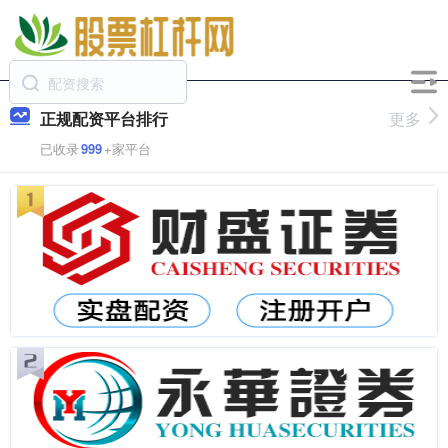
正规配资平台排行
更多
已收录
999
+家平台